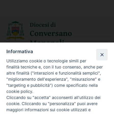
Diocesi di
Conversano
Monopoli
Informativa
SEGUICI SU
Utilizziamo cookie o tecnologie simili per
finalità tecniche e, con il tuo consenso, anche per
altre finalità ("interazioni e funzionalità semplici",
"miglioramento dell'esperienza", "misurazione" e
Contatti
"targeting e pubblicità") come specificato nella
cookie policy.
Sede Curia
Cliccando su "accetta" acconsenti all'utilizzo dei
70014 CONVERSANO (BA) – Via San Benedetto, 1
cookie. Cliccando su "personalizza" puoi avere
E-mail: curia@conversano.chiesacattolica.it
maggiori informazioni sui cookie utilizzati e