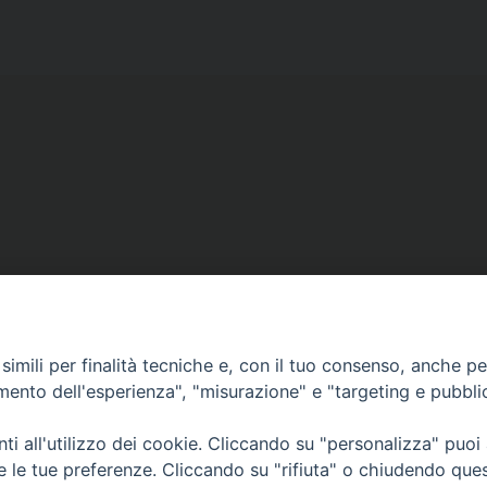
Copyright © diocesi di Conversano Monopoli
imili per finalità tecniche e, con il tuo consenso, anche per 
amento dell'esperienza", "misurazione" e "targeting e pubbli
i all'utilizzo dei cookie. Cliccando su "personalizza" puoi
re le tue preferenze. Cliccando su "rifiuta" o chiudendo que