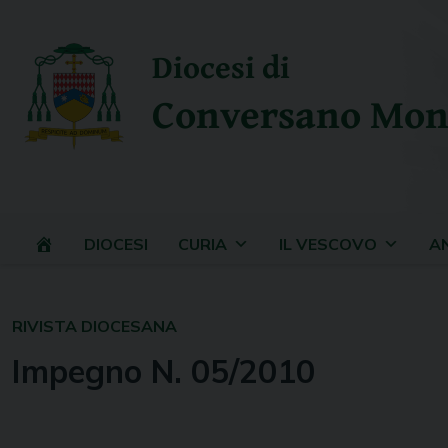
Skip
to
Diocesi di
content
Conversano Mon
DIOCESI
CURIA
IL VESCOVO
A
RIVISTA DIOCESANA
Impegno N. 05/2010