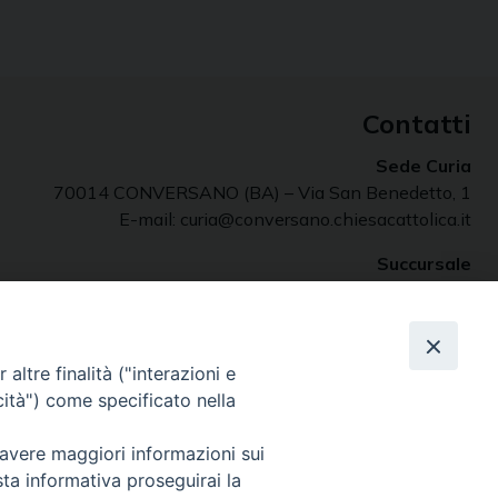
Contatti
Sede Curia
70014 CONVERSANO (BA) – Via San Benedetto, 1
E-mail: curia@conversano.chiesacattolica.it
Succursale
70043 MONOPOLI (Ba) – Largo Vescovado, 5
altre finalità ("interazioni e
cità") come specificato nella
 avere maggiori informazioni sui
sta informativa proseguirai la