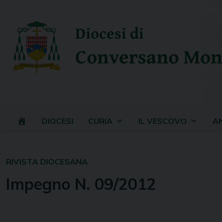
Skip
to
Diocesi di
content
Conversano Mon
DIOCESI
CURIA
IL VESCOVO
A
RIVISTA DIOCESANA
Impegno N. 09/2012