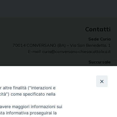
Contatti
Sede Curia
70014 CONVERSANO (BA) – Via San Benedetto, 1
E-mail: curia@conversano.chiesacattolica.it
Succursale
70043 MONOPOLI (Ba) – Largo Vescovado, 5
altre finalità ("interazioni e
cità") come specificato nella
 avere maggiori informazioni sui
sta informativa proseguirai la