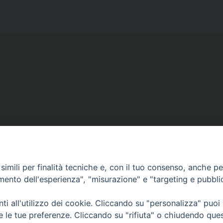
Copyright © diocesi di Conversano Monopoli
imili per finalità tecniche e, con il tuo consenso, anche per 
amento dell'esperienza", "misurazione" e "targeting e pubbli
i all'utilizzo dei cookie. Cliccando su "personalizza" puoi
re le tue preferenze. Cliccando su "rifiuta" o chiudendo que