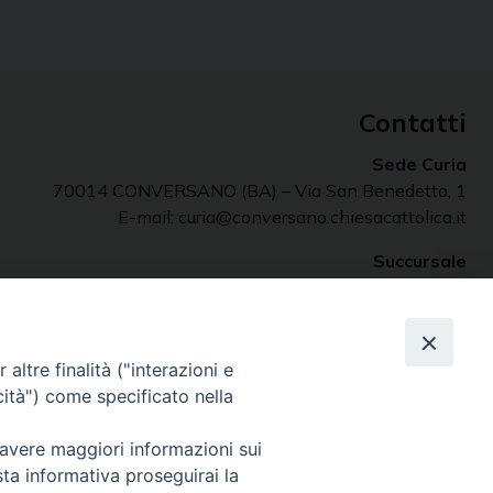
Contatti
Sede Curia
70014 CONVERSANO (BA) – Via San Benedetto, 1
E-mail: curia@conversano.chiesacattolica.it
Succursale
70043 MONOPOLI (Ba) – Largo Vescovado, 5
altre finalità ("interazioni e
cità") come specificato nella
 avere maggiori informazioni sui
sta informativa proseguirai la