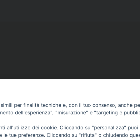
Copyright © diocesi di Conversano Monopoli
imili per finalità tecniche e, con il tuo consenso, anche per 
amento dell'esperienza", "misurazione" e "targeting e pubbli
i all'utilizzo dei cookie. Cliccando su "personalizza" puoi
re le tue preferenze. Cliccando su "rifiuta" o chiudendo que