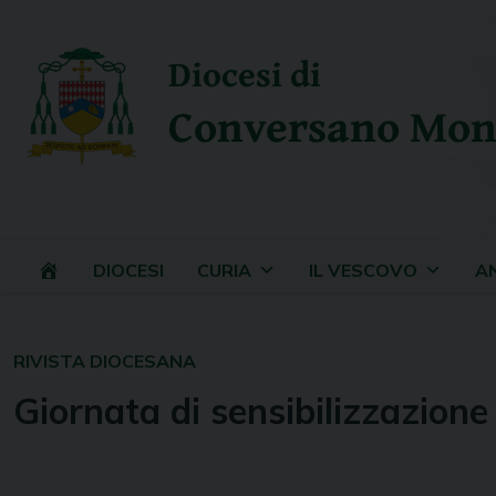
Skip
to
Diocesi di
content
Conversano Mon
DIOCESI
CURIA
IL VESCOVO
A
RIVISTA DIOCESANA
Giornata di sensibilizzazione 