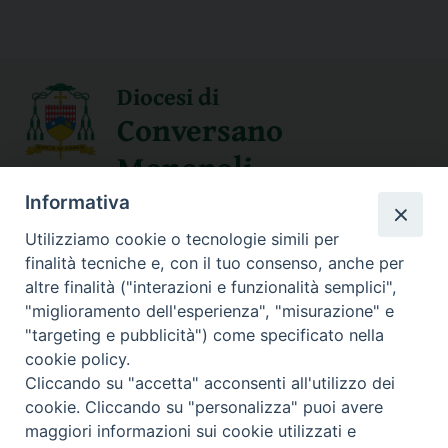
Diocesi di
Conversano
Monopoli
Informativa
SEGUICI SU
Utilizziamo cookie o tecnologie simili per
finalità tecniche e, con il tuo consenso, anche per
altre finalità ("interazioni e funzionalità semplici",
"miglioramento dell'esperienza", "misurazione" e
Contatti
"targeting e pubblicità") come specificato nella
cookie policy.
Sede Curia
Cliccando su "accetta" acconsenti all'utilizzo dei
70014 CONVERSANO (BA) – Via San Benedetto, 1
cookie. Cliccando su "personalizza" puoi avere
E-mail: curia@conversano.chiesacattolica.it
maggiori informazioni sui cookie utilizzati e