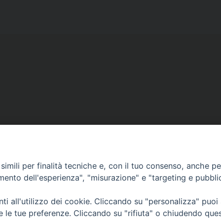
Copyright © diocesi di Conversano Monopoli
imili per finalità tecniche e, con il tuo consenso, anche per 
amento dell'esperienza", "misurazione" e "targeting e pubbli
i all'utilizzo dei cookie. Cliccando su "personalizza" puoi
re le tue preferenze. Cliccando su "rifiuta" o chiudendo que