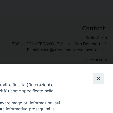
Contatti
Sede Curia
70014 CONVERSANO (BA) – Via San Benedetto, 1
E-mail: curia@conversano.chiesacattolica.it
Succursale
70043 MONOPOLI (Ba) – Largo Vescovado, 5
altre finalità ("interazioni e
cità") come specificato nella
 avere maggiori informazioni sui
sta informativa proseguirai la