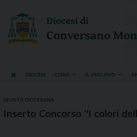
Skip
to
Diocesi di
content
Conversano Mon
DIOCESI
CURIA
IL VESCOVO
A
RIVISTA DIOCESANA
Inserto Concorso “I colori del