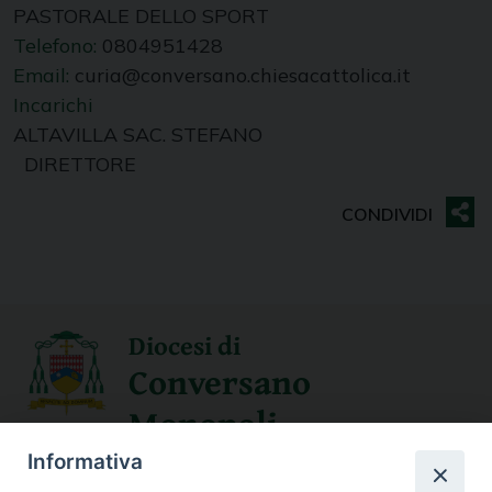
PASTORALE DELLO SPORT
Telefono:
0804951428
Email:
curia@conversano.chiesacattolica.it
Incarichi
ALTAVILLA SAC. STEFANO
DIRETTORE
Diocesi di
Conversano
Monopoli
Informativa