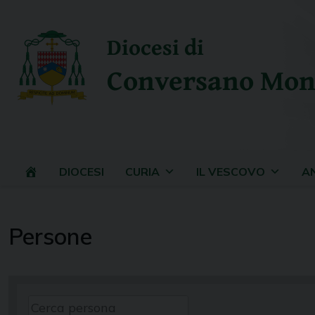
Skip
to
Diocesi di
content
Conversano Mon
DIOCESI
CURIA
IL VESCOVO
A
Persone