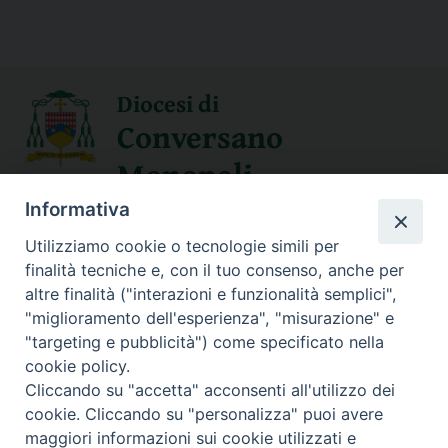
Diocesi di
Conversano
Monopoli
Informativa
SEGUICI SU
Utilizziamo cookie o tecnologie simili per
finalità tecniche e, con il tuo consenso, anche per
altre finalità ("interazioni e funzionalità semplici",
"miglioramento dell'esperienza", "misurazione" e
Contatti
"targeting e pubblicità") come specificato nella
cookie policy.
Sede Curia
Cliccando su "accetta" acconsenti all'utilizzo dei
70014 CONVERSANO (BA) – Via San Benedetto, 1
cookie. Cliccando su "personalizza" puoi avere
E-mail: curia@conversano.chiesacattolica.it
maggiori informazioni sui cookie utilizzati e