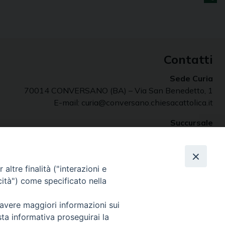
Contatti
Sede Curia
70014 CONVERSANO (BA) – Via San Benedetto, 1
E-mail: curia@conversano.chiesacattolica.it
Succursale
70043 MONOPOLI (Ba) – Largo Vescovado, 5
altre finalità ("interazioni e
cità") come specificato nella
 avere maggiori informazioni sui
sta informativa proseguirai la