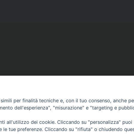
Copyright © diocesi di Conversano Monopoli
imili per finalità tecniche e, con il tuo consenso, anche per 
amento dell'esperienza", "misurazione" e "targeting e pubbli
i all'utilizzo dei cookie. Cliccando su "personalizza" puoi
re le tue preferenze. Cliccando su "rifiuta" o chiudendo que