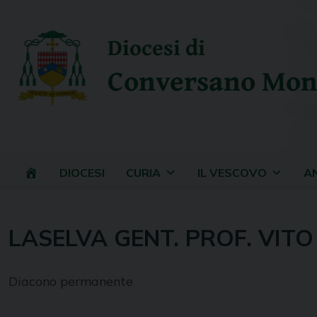
Skip
to
Diocesi di
content
Conversano Mon
DIOCESI
CURIA
IL VESCOVO
A
LASELVA GENT. PROF. VITO
Diacono permanente