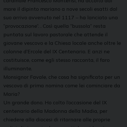
cardinale Francesco Monterisi, ha accolto dal
mare il dipinto mariano a nove secoli esatti dal
suo arrivo avvenuto nel 1117 – ha lanciato una
“provocazione”. . Così quella “bussola” resta
puntata sul lavoro pastorale che attende il
giovane vescovo e la Chiesa locale anche oltre le
colonne d’Ercole del IX Centenario. E anzi ne
costituisce, come egli stesso racconta, il faro
illuminante.
Monsignor Favale, che cosa ha significato per un
vescovo di prima nomina come lei cominciare da
Maria?
Un grande dono. Ho colto l’occasione del IX
centenario della Madonna della Madia, per
chiedere alla diocesi di ritornare alle proprie