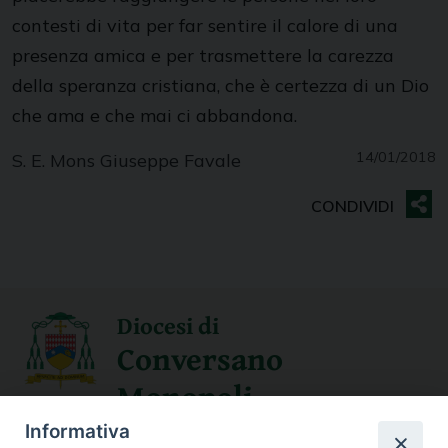
contesti di vita per far sentire il calore di una
presenza amica e per trasmettere la carezza
della speranza cristiana, che è certezza di un Dio
che ama e che mai ci abbandona.
14/01/2018
S. E. Mons Giuseppe Favale
Diocesi di
Conversano
Monopoli
Informativa