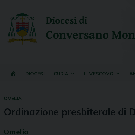
Skip
to
Diocesi di
content
Conversano Mon
DIOCESI
CURIA
IL VESCOVO
A
OMELIA
Ordinazione presbiterale di 
Omelia