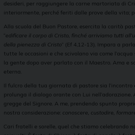
desideri, per raggiungere la carne martoriata di Cri
interiormente, perché feriti dalle prove della vita; 
Alla scuola del Buon Pastore, esercita la carità pasto
“
edificare il corpo di Cristo, finché arriviamo tutti al
della pienezza di Cristo
” (Ef 4,12-13). Impara a parl
tutte le occasioni e che scivolano via come l’acqua
la gente dopo aver parlato con il Maestro. Ama e sa
eterna.
Il fulcro della tua giornata di pastore sia l’incontro
prolunga il dialogo orante con Lui nell’adorazione. 
gregge del Signore. A me, prendendo spunto proprio 
nostra considerazione:
conoscere, custodire, formar
Cari fratelli e sorelle, quel che stiamo celebrando 