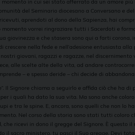
al momento in cui sei stato afferrato da un amore più
 comunità del Seminario diocesano a Conversano e del
 ricevuti, aprendoti al dono della Sapienza, hai compre
 momento vorrei ringraziare tutti i Sacerdoti e form
a giovinezza e che stasera sono qui a farti corona, in
i crescere nella fede e nell’adesione entusiasta alla 
stri giovani, ragazzi e ragazze, nel discernimento vo
ce, alle scelte alte della vita, ad andare controcorren
mprende – e spesso deride – chi decide di abbandonar
e
”. Il Signore chiama a seguirlo e affida ciò che ha di 
per i quali ha dato la sua vita. Ma sono anche coloro 
upi e tra le spine. E, ancora, sono quelli che non lo 
mento. Nel corso della storia sono stati tutti coloro 
el, che ricevi in dono il gregge del Signore. È questo
do il sacro ministero, tu pasci il Suo gregge. Devi tot