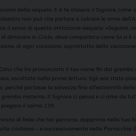
eccomi
della sequela. E a te stasera il Signore, come u
l Maestro non può che portare a calcare le orme dell
ce il senso di questa imitazione-sequela: «
Seguimi, c
ice di dimorare in Cristo, deve comportarsi come lui si è
azione, di ogni vocazione, soprattutto della vocazion
Colui che ha pronunciato il tuo nome fin dal grembo 
Isaia, ascoltata nella prima lettura. Egli era stato p
ni, perché portasse la salvezza fino all’estremità dell
 grembo materno. Il Signore ci pensa e ci ama da tutta
 pregare il salmo 139.
mino di fede che hai percorso, dapprima nella tua fam
a vita cristiana – e successivamente nella Parrocchia