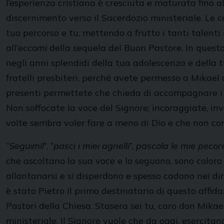
l’esperienza cristiana è cresciuta e maturata fino 
discernimento verso il Sacerdozio ministeriale. Le
tuo percorso e tu, mettendo a frutto i tanti talenti
all’
eccomi
della sequela del Buon Pastore. In questo
negli anni splendidi della tua adolescenza e della tu
fratelli presbiteri, perché avete permesso a Mikael d
presenti permettete che chieda di accompagnare i no
Non soffocate la voce del Signore; incoraggiate, inve
volte sembra voler fare a meno di Dio e che non co
“
Seguimi!
”, “
pasci i miei agnelli
”,
pascola le mie pecor
che ascoltano la sua voce e lo seguono, sono coloro 
allontanarsi e si disperdono e spesso cadono nei dir
è stato Pietro il primo destinatario di questo affida
Pastori della Chiesa. Stasera sei tu, caro don Mika
ministeriale. Il Signore vuole che da oggi, esercitan