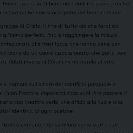
à. Poveri non solo di beni materiali, ma poveri anche
enti di turno, che non si occupano del bene comune.
egge di Cristo. Il fine di tutto ciò che farai sia
ino all’uomo perfetto, fino a raggiungere la misura
confezionati, alle frasi fatte, che vanno bene per
 dici viene da un cuore appassionato, che parla con
, fidati invece di Colui che ha parole di vita
e si compie sull’altare del sacrificio pasquale e
el Buon Pastore, imparerai cosa vuol dire pascere il
rlo con quattro verbi, che affido alla tua e alla
to l’identikit di ogni pastore.
r l’utilità comune. Capite allora come siamo tutti