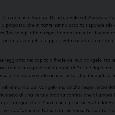
’invito che il Signore Risorto rivolse all’Apostolo Pi
 È la proposta che in tanti hanno accolto rispondendo a
est’invito egli abbia risposto prontamente, divenendo
 la pagina evangelica oggi è rivolta anzitutto a te, è 
e leggiamo nel capitolo finale del suo Vangelo, tra l
sa, realizzata grazie alla parola di Gesù e dopo aver
rso di Lui dopo averlo riconosciuto, chiedendogli se lo
sa nell’annuncio del Vangelo, ma anche l’esperienza 
ichiesta di una vera e propria confessione di amore è r
rgli il gregge che è Suo e che egli ha ricevuto dal Pad
rve, totale
, come è l’amore di Dio verso l’umanità. Pi