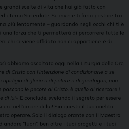
e grandi scelte di vita che hai già fatto con
ed eterno Sacerdote. Se invece ti farai pastore tra
na più lentamente – guardando negli occhi chi ti è
rai una forza che ti permetterà di percorrere tutte le
i: chi ci viene affidato non ci appartiene, è di
osì abbiamo ascoltato oggi nella Liturgia delle Ore,
 di Cristo con l’intenzione di condizionarle a se
 cupidigia di gloria o di potere o di guadagno, non
e pascono le pecore di Cristo, è quello di ricercare i
 di lui
». E conclude, svelando il segreto per essere
scere nell’amore di lui! Sia questo il tuo anelito
stro operare. Solo il dialogo orante con il Maestro
ndare “fuori”, ben oltre i tuoi progetti e i tuoi