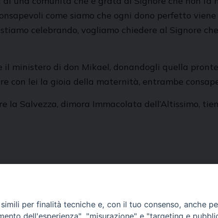
festa di una comunità che è grata al Signore che non f
consapevoli come siamo che ogni dono perfetto viene d
stiamo celebrando, vogliamo chiedere al Signore che 
.
l ministero di don Mikael, donandogli quella prontez
e con lei la gioia della maternità, entrambe consapev
la Salvezza, dimora Immacolata dell’Altissimo, tieni
imili per finalità tecniche e, con il tuo consenso, anche per 
amento dell'esperienza", "misurazione" e "targeting e pubbli