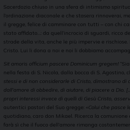
Sacerdozio chiuso in una sfera di intimismo spiritua
l’ordinazione diaconale e che stasera rinnoverai, m
il gregge, felice di camminare con tutti – con chi
stato affidato…: da quell’incrocio di sguardi, ricco d
strade della vita, anche le più impervie e rischiose.
Cristo. Lui li dona a noi e noi li dobbiamo accompa
Sit amoris officium pascere Dominicum gregem!
“Sia
nella festa di S. Nicola, dalla bocca di S. Agostino,
stessi e di non considerarle di Cristo, dimostrano di
dall’amore di obbedire, di aiutare, di piacere a Dio. [
propri interessi invece di quelli di Gesù Cristo, asser
autentici pastori del Suo gregge: «
Colui che pasce le
quotidiano, caro don Mikael. Ricerca la comunione di
farà sì che il fuoco dell’amore rimanga costantement