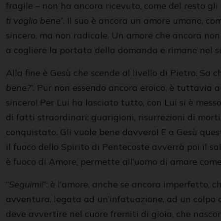
fragile – non ha ancora ricevuto, come del resto gli 
ti voglio bene
”. Il suo è ancora un amore umano, com
sincero, ma non radicale. Un amore che ancora non p
a cogliere la portata della domanda e rimane nel s
Alla fine è Gesù che scende al livello di Pietro. Sa
bene?
”. Pur non essendo ancora eroico, è tuttavia a
sincero! Per Lui ha lasciato tutto, con Lui si è mes
di fatti straordinari: guarigioni, risurrezioni di m
conquistato. Gli vuole bene davvero! E a Gesù quest
il fuoco dello Spirito di Pentecoste avverrà poi il sa
è fuoco di Amore, permette all’uomo di amare com
“
Seguimi!
”: è l’amore, anche se ancora imperfetto, 
avventura, legata ad un’infatuazione, ad un colpo di 
deve avvertire nel cuore fremiti di gioia, che nasc