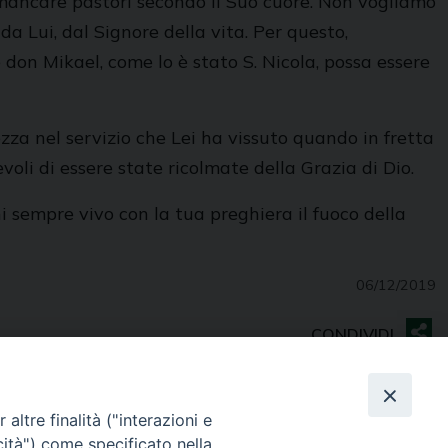
a mancare pastori secondo il Suo cuore. Non vogliamo
a Lui, dal Signore della vita. Per questo,
don Mikael, come lo è stato S. Nicola, possa essere
za nel servizio che Lei ha vissuto quando in fretta
oli di essere state ricolmate della Grazia di Dio.
 sempre vivo con la tua preghiera il fuoco della
06/12/2019
altre finalità ("interazioni e
cità") come specificato nella