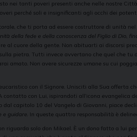
sto nei tanti poveri presenti anche nelle nostre Citt
poveri perché soli e insignificanti agli occhi dei pot
rale, che ti porta ad essere costruttore di unità nel gr
l’unità della fede e della conoscenza del Figlio di Dio, f
are al cuore della gente. Non abituarti ai discorsi pre
 sulla pietra. Tutti invece avvertano che quel che tu
rai amato. Non avere sicurezze umane su cui poggiarti
 eucaristico con il Signore. Unisciti alla Sua offerta ch
A contatto con Lui, ispirandoti all’icona evangelica d
dal capitolo 10 del Vangelo di Giovanni, piace declina
e e guidare
. In queste quattro responsabilità è delinea
non riguarda solo don Mikael. È un dono fatto a lui pe