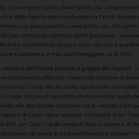
le, ti accorgerai subito della fatica che comportano l
entre dallo Spirito sarai conformato a Cristo, Sommo 
 cammina con passo spedito come anche con chi cammi
ella tua interiorità, coltivata dalla preghiera, riceve
 Ricorda, ricordiamolo sempre tutti, vescovo e presbiter
gnare e sostenere, e mai spadroneggiare su di loro!
 impegno dell’amore pascere il gregge del Signore”. C
 che continuando afferma: «
Coloro che pascono le pecore
 amare non Cristo, ma se stessi, spinti come sono dalla
…] Il male che più di ogni altro devono evitare quelli ch
vendo alle loro brame coloro per cui fu versato il sangue
 pecore di Cristo, deve crescere nell’amore di lui
». Cre
 vita con Colui che dà senso al nostro essere e al no
e acceso nel cuore. E sarà quell’amore a spingerti ad a