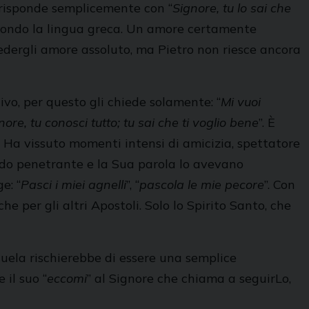
li risponde semplicemente con “
Signore, tu lo sai che
econdo la lingua greca. Un amore certamente
iedergli amore assoluto, ma Pietro non riesce ancora
ivo, per questo gli chiede solamente: “
Mi vuoi
nore, tu conosci tutto; tu sai che ti voglio bene
”. È
e. Ha vissuto momenti intensi di amicizia, spettatore
uardo penetrante e la Sua parola lo avevano
e: “
Pasci i miei agnelli
”, “
pascola le mie pecore
”. Con
he per gli altri Apostoli. Solo lo Spirito Santo, che
quela rischierebbe di essere una semplice
 il suo “
eccomi
” al Signore che chiama a seguirLo,