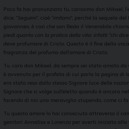
Poco fa hai pronunziato tu, carissimo don Mikael, l’
dice: “
Seguimi
”, cioè “
imitami
”, perché la sequela de
giovanneo, è così che san Beda il Venerabile chiaris
piedi quanto con la pratica della vita: infatti “chi d
deve profumare di Cristo. Questo è il fine della voc
fragranza del profumo dell’amore di Cristo.
Tu, caro don Mikael, da sempre sei stato amato da 
è avvenuto per il profeta di cui parla la pagina di 
era stato reso dallo stesso Signore luce delle nazio
Signore che si volge sull’eletto quando è ancora nel
facendo di noi una meraviglia stupenda, come ci fa
Tu questo amore lo hai conosciuto attraverso il cam
genitori Annalisa e Lorenzo per averti iniziato all