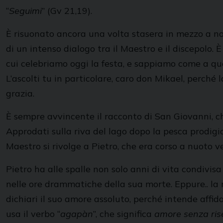
“
Seguimi
” (Gv 21,19).
È risuonato ancora una volta stasera in mezzo a noi l
di un intenso dialogo tra il Maestro e il discepolo.
cui celebriamo oggi la festa, e sappiamo come a qu
L’ascolti tu in particolare, caro don Mikael, perché
grazia.
È sempre avvincente il racconto di San Giovanni, ch
Approdati sulla riva del lago dopo la pesca prodigio
Maestro si rivolge a Pietro, che era corso a nuoto ve
Pietro ha alle spalle non solo anni di vita condivi
nelle ore drammatiche della sua morte. Eppure.. la r
dichiari il suo amore assoluto, perché intende affida
usa il verbo “
agapàn
”, che significa
amore senza rise