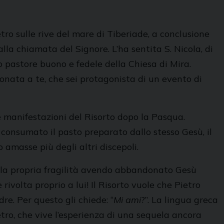
etro sulle rive del mare di Tiberiade, a conclusione
lla chiamata del Signore. L’ha sentita S. Nicola, di
 pastore buono e fedele della Chiesa di Mira.
donata a te, che sei protagonista di un evento di
e manifestazioni del Risorto dopo la Pasqua.
 consumato il pasto preparato dallo stesso Gesù, il
 amasse più degli altri discepoli.
della propria fragilità avendo abbandonato Gesù
ivolta proprio a lui! Il Risorto vuole che Pietro
re. Per questo gli chiede: “
Mi ami
?”. La lingua greca
etro, che vive l’esperienza di una sequela ancora