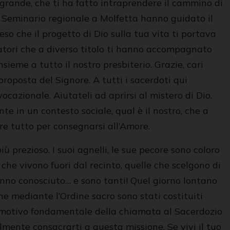
 grande, che ti ha fatto intraprendere il cammino di
 Seminario regionale a Molfetta hanno guidato il
so che il progetto di Dio sulla tua vita ti portava
atori che a diverso titolo ti hanno accompagnato
sieme a tutto il nostro presbiterio. Grazie, cari
proposta del Signore. A tutti i sacerdoti qui
cazionale. Aiutateli ad aprirsi al mistero di Dio.
te in un contesto sociale, qual è il nostro, che a
e tutto per consegnarsi all’Amore.
più prezioso. I suoi agnelli, le sue pecore sono coloro
che vivono fuori dal recinto, quelle che scelgono di
hanno conosciuto… e sono tanti! Quel giorno lontano
che mediante l’Ordine sacro sono stati costituiti
 il motivo fondamentale della chiamata al Sacerdozio
almente consacrarti a questa missione. Se vivi il tuo