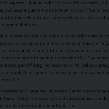
altri Apostoli, il dono dello Spirito a Pentecoste – g
e può essere quello tra due buoni amici. “
Philèin
”, s
orta a dare la vita per l’amato. Gesù insiste nel ch
uo amore limitato.
 che al momento non può andare oltre nell’amore oblat
utentico il sentimento di Pietro verso il Maestro: “
Sig
so in cammino verso un futuro incerto, senza sicurezz
orti, gente recuperata nella propria dignità. Il Suo sg
o basta per affidargli la responsabilità del Suo gregg
lto di qualità nell’amore, e non solo per Pietro, ma anc
e ama Dio.
che permette di seguire il Maestro. Senza amore la se
testa, che prima o poi lascia il cuore deluso. Chi dice
ono da un amore appassionato per Lui.