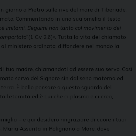
n giorno a Pietro sulle rive del mare di Tiberiade,
’Amato. Commentando in una sua omelia il testo
ioè imitami. Seguimi non tanto col movimento dei
 comportato
”(1 Gv 2,6)». Tutta la vita del chiamato
e al ministero ordinato: diffondere nel mondo la
di tua madre, chiamandoti ad essere suo servo. Così
lasmato servo del Signore sin dal seno materno ed
a terra. È bello pensare a questo sguardo del
 l’eternità ed è Lui che ci plasma e ci crea,
iglia – e qui desidero ringraziare di cuore i tuoi
 S. Maria Assunta in Polignano a Mare, dove