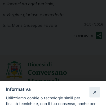
e liberaci da ogni pericolo,
o Vergine gloriosa e benedetta.
30/04/2016
S. E. Mons Giuseppe Favale
Diocesi di
Conversano
Monopoli
Informativa
SEGUICI SU
Utilizziamo cookie o tecnologie simili per
finalità tecniche e, con il tuo consenso, anche per