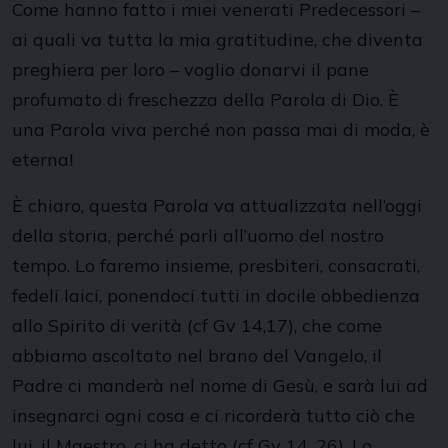
Come hanno fatto i miei venerati Predecessori –
ai quali va tutta la mia gratitudine, che diventa
preghiera per loro – voglio donarvi il pane
profumato di freschezza della Parola di Dio. È
una Parola viva perché non passa mai di moda, è
eterna!
È chiaro, questa Parola va attualizzata nell’oggi
della storia, perché parli all’uomo del nostro
tempo. Lo faremo insieme, presbiteri, consacrati,
fedeli laici, ponendoci tutti in docile obbedienza
allo Spirito di verità (cf Gv 14,17), che come
abbiamo ascoltato nel brano del Vangelo, il
Padre ci manderà nel nome di Gesù, e sarà lui ad
insegnarci ogni cosa e ci ricorderà tutto ciò che
lui, il Maestro, ci ha detto (cf Gv 14, 26). Lo