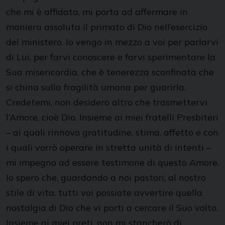
che mi è affidata, mi porta ad affermare in
maniera assoluta il primato di Dio nell’esercizio
del ministero. Io vengo in mezzo a voi per parlarvi
di Lui, per farvi conoscere e farvi sperimentare la
Sua misericordia, che è tenerezza sconfinata che
si china sulla fragilità umana per guarirla.
Credetemi, non desidero altro che trasmettervi
l’Amore, cioè Dio. Insieme ai miei fratelli Presbiteri
– ai quali rinnovo gratitudine, stima, affetto e con
i quali vorrò operare in stretta unità di intenti –
mi impegno ad essere testimone di questo Amore.
Io spero che, guardando a noi pastori, al nostro
stile di vita, tutti voi possiate avvertire quella
nostalgia di Dio che vi porti a cercare il Suo volto.
Insieme ai miei preti, non mi stancherò di