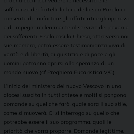
ci dona occhi per vedere le necessità e le
sofferenze dei fratelli; la luce della sua Parola ci
consente di confortare gli affaticati e gli oppressi
e di impegnarci lealmente al servizio dei poveri e
dei sofferenti. E solo così la Chiesa, attraverso noi
sue membra, potrà essere testimonianza viva di
verità e di libertà, di giustizia e di pace e gli
uomini potranno aprirsi alla speranza di un
mondo nuovo (cf Preghiera Eucaristica V/C).
L’inizio del ministero del nuovo Vescovo in una
diocesi suscita in tutti attese e molti si pongono
domande su quel che farà, quale sarà il suo stile,
come si muoverà. Ci si interroga su quello che
potrebbe essere il suo programma, quali le
priorità che vorrà proporre. Domande legittime,