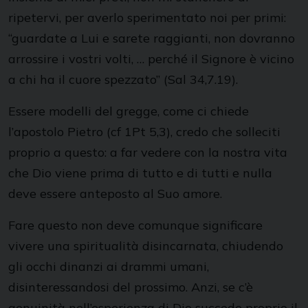
ripetervi, per averlo sperimentato noi per primi:
“guardate a Lui e sarete raggianti, non dovranno
arrossire i vostri volti, … perché il Signore è vicino
a chi ha il cuore spezzato” (Sal 34,7.19).
Essere modelli del gregge, come ci chiede
l’apostolo Pietro (cf 1Pt 5,3), credo che solleciti
proprio a questo: a far vedere con la nostra vita
che Dio viene prima di tutto e di tutti e nulla
deve essere anteposto al Suo amore.
Fare questo non deve comunque significare
vivere una spiritualità disincarnata, chiudendo
gli occhi dinanzi ai drammi umani,
disinteressandosi del prossimo. Anzi, se c’è
genuinità nell’esperienza di Dio succede proprio il