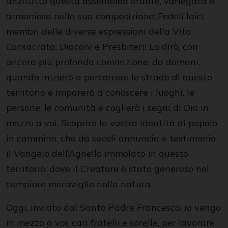
anzitutto questa assemblea orante, variegata e
armoniosa nella sua composizione: Fedeli laici,
membri delle diverse espressioni della Vita
Consacrata, Diaconi e Presbiteri! Lo dirò, con
ancora più profonda convinzione, da domani,
quando inizierò a percorrere le strade di questo
territorio e imparerò a conoscere i luoghi, le
persone, le comunità e coglierò i segni di Dio in
mezzo a voi. Scoprirò la vostra identità di popolo
in cammino, che da secoli annuncia e testimonia
il Vangelo dell’Agnello immolato in questo
territorio, dove il Creatore è stato generoso nel
compiere meraviglie nella natura.
Oggi, inviato dal Santo Padre Francesco, io vengo
in mezzo a voi, cari fratelli e sorelle, per lavorare