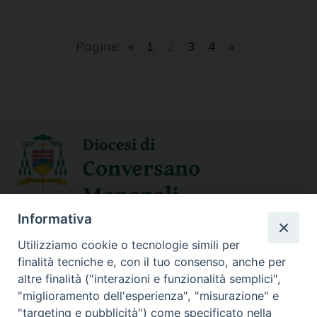
Pagine:
«
1
2
3
4
»
Diocesi di
Conversano
Monopoli
Informativa
SEGUICI SU
Utilizziamo cookie o tecnologie simili per
finalità tecniche e, con il tuo consenso, anche per
altre finalità ("interazioni e funzionalità semplici",
"miglioramento dell'esperienza", "misurazione" e
Contatti
"targeting e pubblicità") come specificato nella