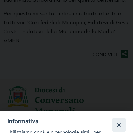
Per questo mi sento di dire con tanto affetto a
tutti voi: “Cari fedeli di Monopoli, Fidatevi di Gesu’
Cristo. Fidatevi della Madonna della Madia”.
AMEN
Diocesi di
Conversano
Monopoli
Informativa
SEGUICI SU
Utilizziamo cookie o tecnologie simili per