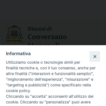
Diocesi di
Conversano
Monopoli
Informativa
SEGUICI SU
Utilizziamo cookie o tecnologie simili per
finalità tecniche e, con il tuo consenso, anche per
altre finalità ("interazioni e funzionalità semplici",
"miglioramento dell'esperienza", "misurazione" e
Contatti
"targeting e pubblicità") come specificato nella
cookie policy.
Sede Curia
Cliccando su "accetta" acconsenti all'utilizzo dei
70014 CONVERSANO (BA) – Via San Benedetto, 1
cookie. Cliccando su "personalizza" puoi avere