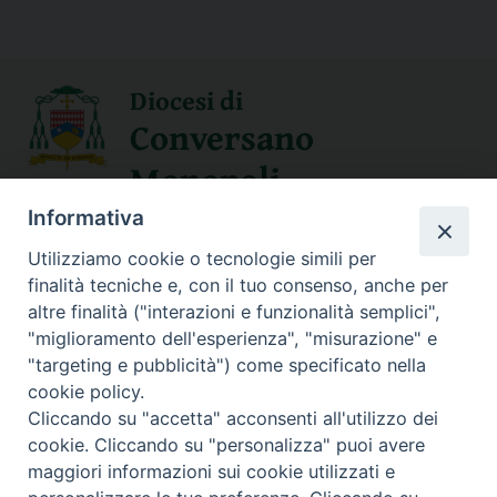
Diocesi di
Conversano
Monopoli
Informativa
SEGUICI SU
Utilizziamo cookie o tecnologie simili per
finalità tecniche e, con il tuo consenso, anche per
altre finalità ("interazioni e funzionalità semplici",
"miglioramento dell'esperienza", "misurazione" e
Contatti
"targeting e pubblicità") come specificato nella
cookie policy.
Sede Curia
Cliccando su "accetta" acconsenti all'utilizzo dei
70014 CONVERSANO (BA) – Via San Benedetto, 1
cookie. Cliccando su "personalizza" puoi avere
E-mail: curia@conversano.chiesacattolica.it
maggiori informazioni sui cookie utilizzati e