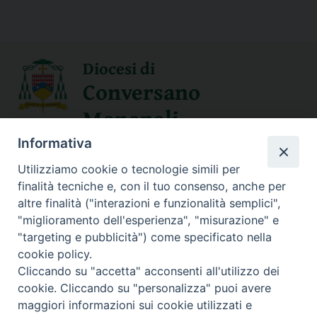
Diocesi di
Conversano
Monopoli
Informativa
SEGUICI SU
Utilizziamo cookie o tecnologie simili per
finalità tecniche e, con il tuo consenso, anche per
altre finalità ("interazioni e funzionalità semplici",
"miglioramento dell'esperienza", "misurazione" e
Contatti
"targeting e pubblicità") come specificato nella
cookie policy.
Sede Curia
Cliccando su "accetta" acconsenti all'utilizzo dei
70014 CONVERSANO (BA) – Via San Benedetto, 1
cookie. Cliccando su "personalizza" puoi avere
E-mail: curia@conversano.chiesacattolica.it
maggiori informazioni sui cookie utilizzati e