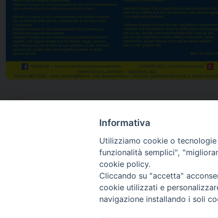
Informativa
Utilizziamo cookie o tecnologie s
funzionalità semplici", "miglior
Diocesi di
cookie policy.
Conversano Monopoli
Cliccando su "accetta" acconsent
cookie utilizzati e personalizza
navigazione installando i soli co
SEGUICI SU