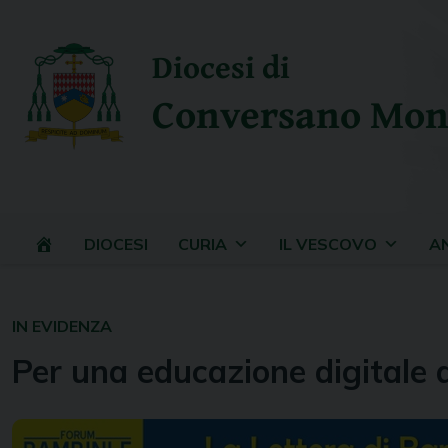
Skip
to
Diocesi di
content
Conversano Mon
DIOCESI
CURIA
IL VESCOVO
A
IN EVIDENZA
Per una educazione digitale d