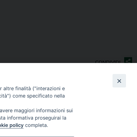
altre finalità ("interazioni e
cità") come specificato nella
Contatti
 avere maggiori informazioni sui
Sede Curia
sta informativa proseguirai la
70014 CONVERSANO (BA) – Via San Benedetto, 1
kie policy
completa.
E-mail: curia@conversano.chiesacattolica.it