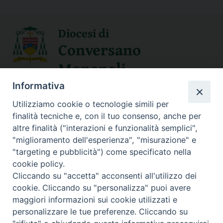
Diocesi di
Conversano
Monopoli
Informativa
SEGUICI SU
Utilizziamo cookie o tecnologie simili per
finalità tecniche e, con il tuo consenso, anche per
altre finalità ("interazioni e funzionalità semplici",
"miglioramento dell'esperienza", "misurazione" e
Contatti
"targeting e pubblicità") come specificato nella
cookie policy.
Sede Curia
Cliccando su "accetta" acconsenti all'utilizzo dei
70014 CONVERSANO (BA) – Via San Benedetto, 1
cookie. Cliccando su "personalizza" puoi avere
E-mail: curia@conversano.chiesacattolica.it
maggiori informazioni sui cookie utilizzati e
personalizzare le tue preferenze. Cliccando su
Succursale