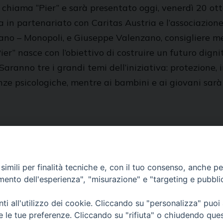
chiama “Pier” e sarà presentato oggi, venerdì 20 otto
ana in partenariato con Caritas Austria e l’associazion
rsano – Monopoli, e Giuseppe Valenzano, consigliere 
r” nasce con l’obiettivo di costruire un futuro dignito
Saranno tre i grandi temi dell’iniziativa: protezione
enze psicologiche, mentre ai bambini e ai giovani sarà
imili per finalità tecniche e, con il tuo consenso, anche per 
amento dell'esperienza", "misurazione" e "targeting e pubbli
i all'utilizzo dei cookie. Cliccando su "personalizza" puoi
re le tue preferenze. Cliccando su "rifiuta" o chiudendo que