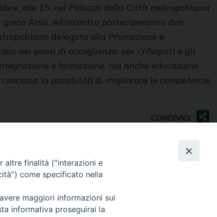
bre, alle 15, nel Palazzo della Città metropolitana
e greca Arsis. All’incontro parteciperanno don
metropolitano delegato alla Promozione e
so, nei paesi di accoglienza, per i rifugiati e gli
, integrazione e formazione, ma anche educazione
 concessa la possibilità di migliorare le competenze
altre finalità ("interazioni e
cità") come specificato nella
Contatti
Sede Curia
 avere maggiori informazioni sui
70014 CONVERSANO (BA) – Via San Benedetto, 1
sta informativa proseguirai la