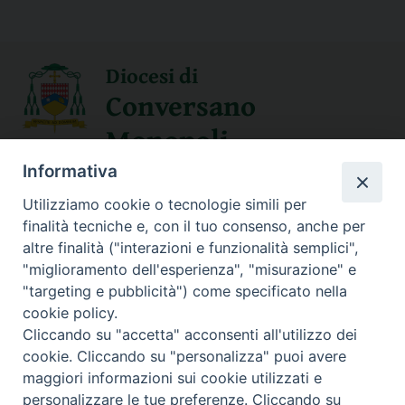
Diocesi di
Conversano
Monopoli
Informativa
SEGUICI SU
Utilizziamo cookie o tecnologie simili per
finalità tecniche e, con il tuo consenso, anche per
altre finalità ("interazioni e funzionalità semplici",
"miglioramento dell'esperienza", "misurazione" e
Contatti
"targeting e pubblicità") come specificato nella
cookie policy.
Sede Curia
Cliccando su "accetta" acconsenti all'utilizzo dei
70014 CONVERSANO (BA) – Via San Benedetto, 1
cookie. Cliccando su "personalizza" puoi avere
E-mail: curia@conversano.chiesacattolica.it
maggiori informazioni sui cookie utilizzati e
personalizzare le tue preferenze. Cliccando su