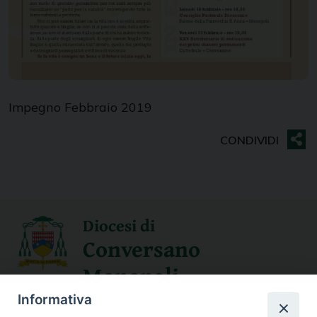
Impegno Febbraio 2019
Diocesi di
Conversano
Monopoli
Informativa