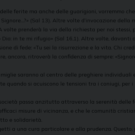
di delle ferite ma anche delle guarigioni, vorremmo ch
Signore…?» (Sal 13). Altre volte d’invocazione della mi
 volte prenderà la via della richiesta per noi stessi, pe
Dio: in te mi rifugio» (Sal 16,1). Altre volte, davanti 
sione di fede: «Tu sei la risurrezione e la vita. Chi cr
re, ancora, ritroverà la confidenza di sempre: «Signore
 famiglie saranno al centro delle preghiere individuali
e quando si acuiscono le tensioni tra i coniugi, per i 
ocietà passa anzitutto attraverso la serenità delle fa
fficaci misure di vicinanza, e che le comunità crist
to e solidarietà.
getti a una cura particolare e alla prudenza. Questo, 