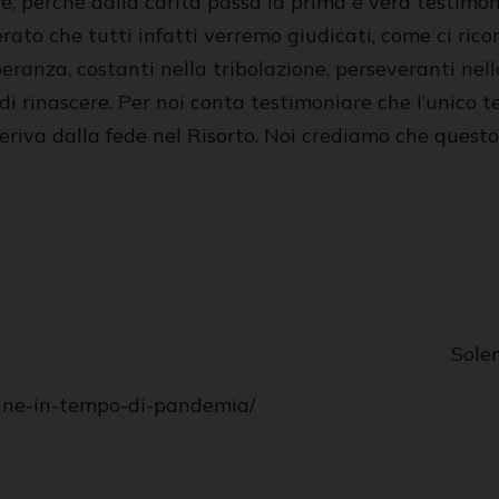
re, perché dalla carità passa la prima e vera testimo
rato che tutti infatti verremo giudicati, come ci ricor
a speranza, costanti nella tribolazione, perseveranti ne
 di rinascere. Per noi conta testimoniare che l’unico 
eriva dalla fede nel Risorto. Noi crediamo che questo 
Solen
tiane-in-tempo-di-pandemia/