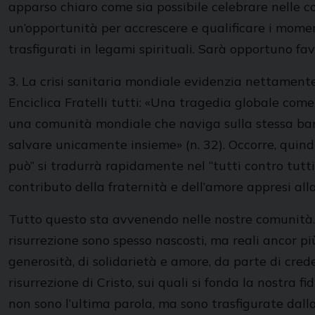
apparso chiaro come sia possibile celebrare nelle c
un’opportunità per accrescere e qualificare i momen
trasfigurati in legami spirituali. Sarà opportuno f
3. La crisi sanitaria mondiale evidenzia nettament
Enciclica Fratelli tutti: «Una tragedia globale co
una comunità mondiale che naviga sulla stessa barca,
salvare unicamente insieme» (n. 32). Occorre, quindi, 
può” si tradurrà rapidamente nel “tutti contro tutti
contributo della fraternità e dell’amore appresi all
Tutto questo sta avvenendo nelle nostre comunità. S
risurrezione sono spesso nascosti, ma reali ancor pi
generosità, di solidarietà e amore, da parte di creden
risurrezione di Cristo, sui quali si fonda la nostra f
non sono l’ultima parola, ma sono trasfigurate dal