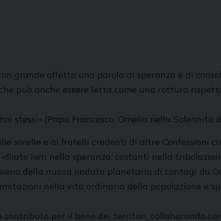
con grande affetto una parola di speranza e di consol
che può anche essere letta come una rottura rispetto
in noi stessi» (Papa Francesco, Omelia nella Solennità
 sorelle e ai fratelli credenti di altre Confessioni cri
«Siate lieti nella speranza, costanti nella tribolazio
eno della nuova ondata planetaria di contagi da Covi
limitazioni nella vita ordinaria della popolazione e s
o contributo per il bene dei territori, collaborando co