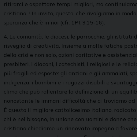
ritirarci e aspettare tempi migliori, ma continuiam
cristiana. Un invito, questo, che rivolgiamo in mod
speranza che è in noi (cfr. 1Pt 3,15-16).
4. Le comunità, le diocesi, le parrocchie, gli istitut
risveglio di creatività. Insieme a molte fatiche pa
della crisi e non solo, azioni caritative e assistenzia
presbiteri, i diaconi, i catechisti, i religiosi e le r
più fragili ed esposte: gli anziani e gli ammalati, 
indigenza; i bambini e i ragazzi disabili e svantaggia
clima che può rallentare la definizione di un equili
nonostante le immani difficoltà che ci troviamo ad 
È questo il migliore cattolicesimo italiano, radicato
chi è nel bisogno, in unione con uomini e donne che 
cristiano chiediamo un rinnovato impegno a favore de