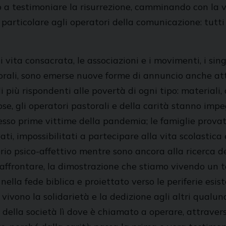
o a testimoniare la risurrezione, camminando con la 
o particolare agli operatori della comunicazione: tut
i di vita consacrata, le associazioni e i movimenti, i 
storali, sono emerse nuove forme di annuncio anche at
li più rispondenti alle povertà di ogni tipo: materiali, a
eligiose, gli operatori pastorali e della carità stanno 
spesso prime vittime della pandemia; le famiglie prova
ti, impossibilitati a partecipare alla vita scolastica 
brio psico-affettivo mentre sono ancora alla ricerca de
affrontare, la dimostrazione che stiamo vivendo un te
 nella fede biblica e proiettato verso le periferie esi
vivono la solidarietà e la dedizione agli altri qualun
lla società lì dove è chiamato a operare, attraverso 