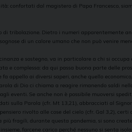
nità: confortati dal magistero di Papa Francesco, sia
 di tribolazione. Dietro i numeri apparentemente anon
ti, bisognose di un calore umano che non può venire me
vicinanza e sostegno, va in particolare a chi si occupa
cata e complessa: da qui passa buona parte delle pros
 fa appello ai diversi saperi, anche quello economico
rola di Dio ci chiama a reagire rimanendo saldi nella 
dagli eventi. Se anche non è possibile muoversi spedi
ati sulla Parola (cfr. Mt 13,21), abbracciati al Signor
pensiero rivolto alle cose del cielo (cfr. Gal 3,2), certi
à più fragili, durante questa pandemia, si sono create
insieme, farcene carico perché nessuno si senta isola