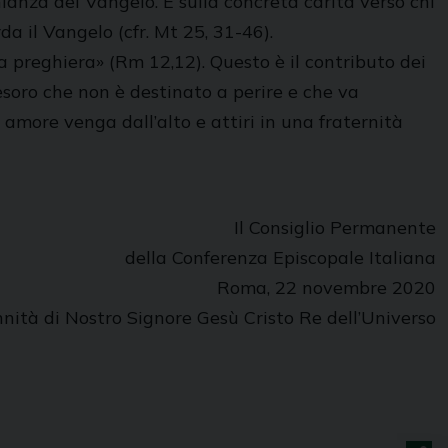
nianza del Vangelo. È sulla concreta carità verso chi
da il Vangelo (cfr. Mt 25, 31-46).
lla preghiera» (Rm 12,12). Questo è il contributo dei
tesoro che non è destinato a perire e che va
amore venga dall’alto e attiri in una fraternità
Il Consiglio Permanente
della Conferenza Episcopale Italiana
Roma, 22 novembre 2020
nità di Nostro Signore Gesù Cristo Re dell’Universo