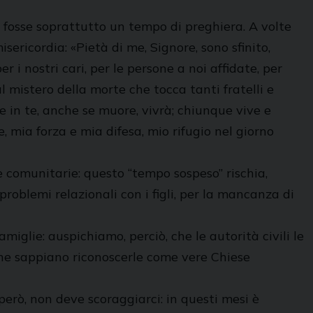
e fosse soprattutto un tempo di preghiera. A volte
sericordia: «Pietà di me, Signore, sono sfinito,
r i nostri cari, per le persone a noi affidate, per
al mistero della morte che tocca tanti fratelli e
ede in te, anche se muore, vivrà; chiunque vive e
, mia forza e mia difesa, mio rifugio nel giorno
 e comunitarie: questo “tempo sospeso” rischia,
problemi relazionali con i figli, per la mancanza di
miglie: auspichiamo, perciò, che le autorità civili le
iane sappiano riconoscerle come vere Chiese
però, non deve scoraggiarci: in questi mesi è