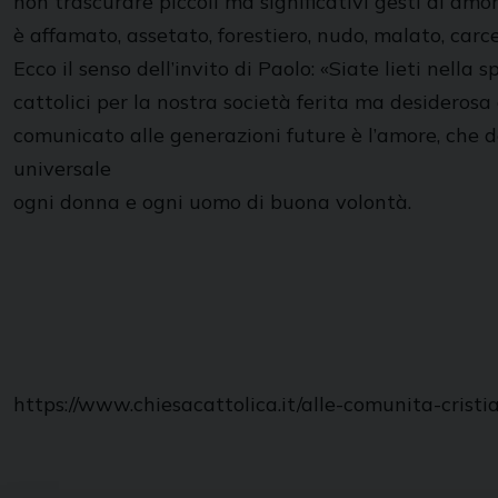
non trascurare piccoli ma significativi gesti di amo
è affamato, assetato, forestiero, nudo, malato, carce
Ecco il senso dell’invito di Paolo: «Siate lieti nell
cattolici per la nostra società ferita ma desiderosa
comunicato alle generazioni future è l’amore, che d
universale
ogni donna e ogni uomo di buona volontà.
https://www.chiesacattolica.it/alle-comunita-cris