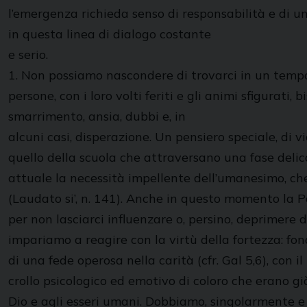
l’emergenza richieda senso di responsabilità e di u
in questa linea di dialogo costante
e serio.
1. Non possiamo nascondere di trovarci in un tempo
persone, con i loro volti feriti e gli animi sfigura
smarrimento, ansia, dubbi e, in
alcuni casi, disperazione. Un pensiero speciale, di 
quello della scuola che attraversano una fase deli
attuale la necessità impellente dell’umanesimo, che
(Laudato si’, n. 141). Anche in questo momento la Pa
per non lasciarci influenzare o, persino, deprimere 
impariamo a reagire con la virtù della fortezza: fond
di una fede operosa nella carità (cfr. Gal 5,6), con il 
crollo psicologico ed emotivo di coloro che erano gi
Dio e agli esseri umani. Dobbiamo, singolarmente e 