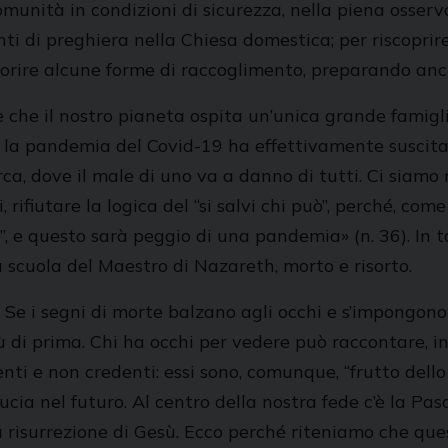
omunità in condizioni di sicurezza, nella piena osser
ti di preghiera nella Chiesa domestica; per riscoprire
avorire alcune forme di raccoglimento, preparando an
e che il nostro pianeta ospita un’unica grande famigl
me la pandemia del Covid-19 ha effettivamente suscit
 dove il male di uno va a danno di tutti. Ci siamo ri
rifiutare la logica del “si salvi chi può”, perché, com
”, e questo sarà peggio di una pandemia» (n. 36). In ta
a scuola del Maestro di Nazareth, morto e risorto.
e i segni di morte balzano agli occhi e s’impongono a
ù di prima. Chi ha occhi per vedere può raccontare, in
ti e non credenti: essi sono, comunque, “frutto dello S
iducia nel futuro. Al centro della nostra fede c’è la Pa
la risurrezione di Gesù. Ecco perché riteniamo che q