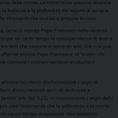
vanza delle norme. Le ristrettezze possono divenire
 la bellezza e la profondità dei legami di sangue
che strumenti che aiutino a pregare in casa.
ia, come ci ricorda Papa Francesco nella recente
ato per un certo tempo la consapevolezza di essere
cordati che nessuno si salva da solo, che ci si può
e afferma ancora Papa Francesco, «il “si salvi chi
le contesto i cristiani portano anzitutto il
ttraverso i mezzi d’informazione, i segni di
fatti, d’innumerevoli gesti di dedizione e
pirito” (cfr. Gal 5,22). Vi riconosciamo i segni della
squa, cioè l’esperienza che la sofferenza e la morte
uesto sia un tempo di speranza. Non possiamo