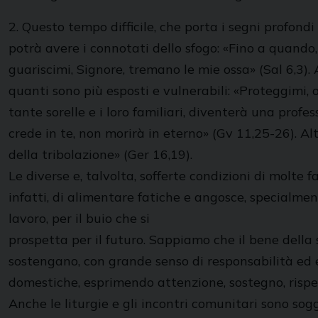
2. Questo tempo difficile, che porta i segni profon
potrà avere i connotati dello sfogo: «Fino a quando, 
guariscimi, Signore, tremano le mie ossa» (Sal 6,3). A
quanti sono più esposti e vulnerabili: «Proteggimi, o 
tante sorelle e i loro familiari, diventerà una profes
crede in te, non morirà in eterno» (Gv 11,25-26). Alt
della tribolazione» (Ger 16,19).
Le diverse e, talvolta, sofferte condizioni di molte
infatti, di alimentare fatiche e angosce, specialment
lavoro, per il buio che si
prospetta per il futuro. Sappiamo che il bene della s
sostengano, con grande senso di responsabilità ed e
domestiche, esprimendo attenzione, sostegno, rispet
Anche le liturgie e gli incontri comunitari sono sog