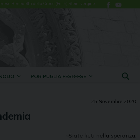
eresa Benedetta della Croce (Edith) Stein, vergine
INODO
POR PUGLIA FESR-FSE
25 Novembre 2020
andemia
«Siate lieti nella speranza,