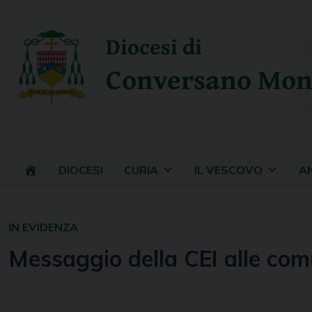
Skip
to
Diocesi di
content
Conversano Mon
DIOCESI
CURIA
IL VESCOVO
A
IN EVIDENZA
Messaggio della CEI alle com