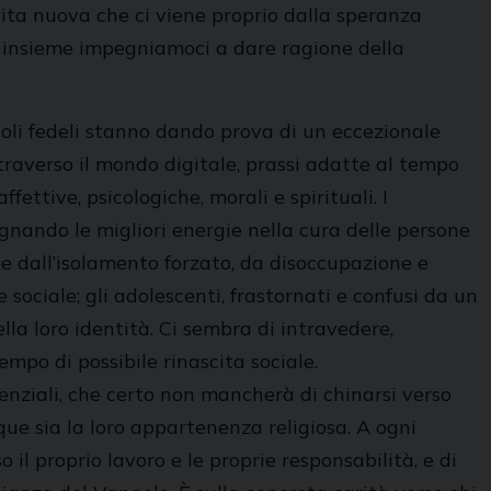
vita nuova che ci viene proprio dalla speranza
ti insieme impegniamoci a dare ragione della
singoli fedeli stanno dando prova di un eccezionale
traverso il mondo digitale, prassi adatte al tempo
ffettive, psicologiche, morali e spirituali. I
impegnando le migliori energie nella cura delle persone
te dall’isolamento forzato, da disoccupazione e
e sociale; gli adolescenti, frastornati e confusi da un
lla loro identità. Ci sembra di intravedere,
mpo di possibile rinascita sociale.
stenziali, che certo non mancherà di chinarsi verso
que sia la loro appartenenza religiosa. A ogni
il proprio lavoro e le proprie responsabilità, e di