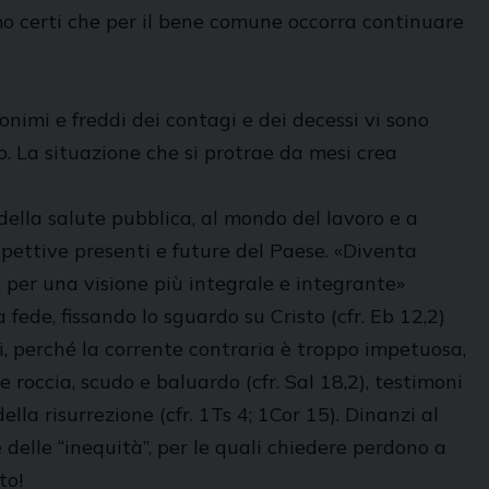
mo certi che per il bene comune occorra continuare
imi e freddi dei contagi e dei decessi vi sono
no. La situazione che si protrae da mesi crea
 della salute pubblica, al mondo del lavoro e a
pettive presenti e future del Paese. «Diventa
, per una visione più integrale e integrante»
fede, fissando lo sguardo su Cristo (cfr. Eb 12,2)
ti, perché la corrente contraria è troppo impetuosa,
e roccia, scudo e baluardo (cfr. Sal 18,2), testimoni
 della risurrezione (cfr. 1Ts 4; 1Cor 15). Dinanzi al
 delle “inequità”, per le quali chiedere perdono a
to!