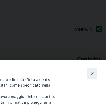
Contatti
Sede Curia
70014 CONVERSANO (BA) – Via San Benedetto, 1
E-mail: curia@conversano.chiesacattolica.it
altre finalità ("interazioni e
cità") come specificato nella
Succursale
70043 MONOPOLI (Ba) – Largo Vescovado, 5
 avere maggiori informazioni sui
sta informativa proseguirai la