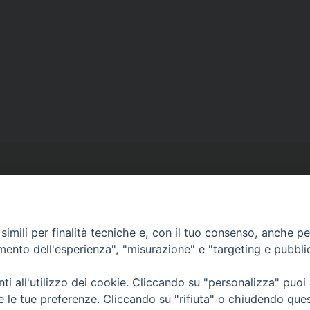
imili per finalità tecniche e, con il tuo consenso, anche per 
amento dell'esperienza", "misurazione" e "targeting e pubbli
i all'utilizzo dei cookie. Cliccando su "personalizza" puoi
re le tue preferenze. Cliccando su "rifiuta" o chiudendo que
Copyright © diocesi di Conversano Monopoli