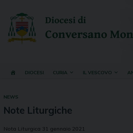
Skip
to
Diocesi di
content
Conversano Mon
DIOCESI
CURIA
IL VESCOVO
A
NEWS
Note Liturgiche
Nota Liturgica 31 gennaio 2021