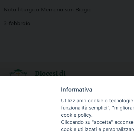
Nota liturgica Memoria san Biagio
3-febbraio
Diocesi di
Conversano Monopoli
Informativa
Utilizziamo cookie o tecnologie s
SEGUICI SU
funzionalità semplici", "miglior
cookie policy.
Cliccando su "accetta" acconsent
cookie utilizzati e personalizza