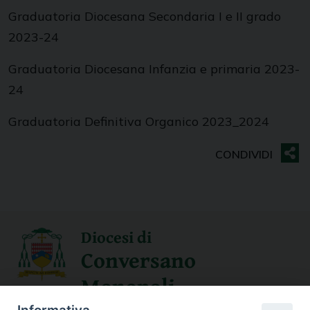
Graduatoria Diocesana Secondaria I e II grado
2023-24
Graduatoria Diocesana Infanzia e primaria 2023-
24
Graduatoria Definitiva Organico 2023_2024
Diocesi di
Conversano
Monopoli