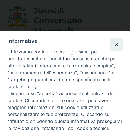
Diocesi di
Conversano
Monopoli
Informativa
SEGUICI SU
Utilizziamo cookie o tecnologie simili per
finalità tecniche e, con il tuo consenso, anche per
altre finalità ("interazioni e funzionalità semplici",
"miglioramento dell'esperienza", "misurazione" e
Contatti
"targeting e pubblicità") come specificato nella
cookie policy.
Sede Curia
Cliccando su "accetta" acconsenti all'utilizzo dei
70014 CONVERSANO (BA) – Via San Benedetto, 1
cookie. Cliccando su "personalizza" puoi avere
E-mail: curia@conversano.chiesacattolica.it
maggiori informazioni sui cookie utilizzati e
personalizzare le tue preferenze. Cliccando su
Succursale
"rifiuta" o chiudendo questa informativa proseguirai
70043 MONOPOLI (Ba) – Largo Vescovado, 5
la navigazione installando i soli cookie tecnici.