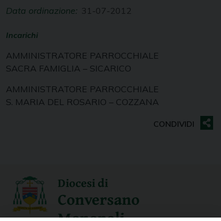
Data ordinazione:
31-07-2012
Incarichi
AMMINISTRATORE PARROCCHIALE
SACRA FAMIGLIA – SICARICO
AMMINISTRATORE PARROCCHIALE
S. MARIA DEL ROSARIO – COZZANA
Diocesi di
Conversano
Monopoli