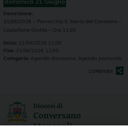
domenica
21
Giugno
Descrizione:
21/06/2026 – Parrocchia S. Maria del Caroseno –
Castellana Grotte – Ore 11.00
Inizio:
21/06/2026 11:00
Fine:
21/06/2026 12:00
Categorie:
Agenda diocesana, Agenda pastorale
Diocesi di
Conversano
Monopoli