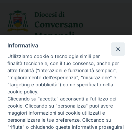
Diocesi di
Conversano
Monopoli
Informativa
SEGUICI SU
Utilizziamo cookie o tecnologie simili per
finalità tecniche e, con il tuo consenso, anche per
altre finalità ("interazioni e funzionalità semplici",
"miglioramento dell'esperienza", "misurazione" e
Contatti
"targeting e pubblicità") come specificato nella
cookie policy.
Sede Curia
Cliccando su "accetta" acconsenti all'utilizzo dei
70014 CONVERSANO (BA) – Via San Benedetto, 1
cookie. Cliccando su "personalizza" puoi avere
E-mail: curia@conversano.chiesacattolica.it
maggiori informazioni sui cookie utilizzati e
personalizzare le tue preferenze. Cliccando su
Succursale
"rifiuta" o chiudendo questa informativa proseguirai
70043 MONOPOLI (Ba) – Largo Vescovado, 5