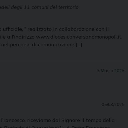
deli degli 11 comuni del territorio
ficiale, “ realizzato in collaborazione con il
bile all’indirizzo www.diocesiconversanomonopoli.it.
 nel percorso di comunicazione […]
5 Marzo 2025
05/03/2025
e Francesco, riceviamo dal Signore il tempo della
fr. Prefazio di Quaresima/1). A Papa Francesco