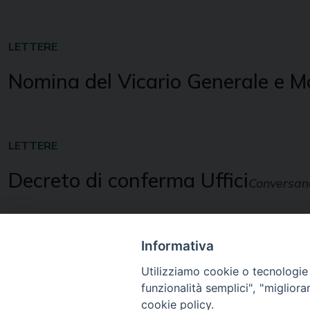
LETTERE
Nomina del Vicario Generale e M
LETTERE
Decreto di conferma Uffici
Conversan
Informativa
Utilizziamo cookie o tecnologie s
funzionalità semplici", "miglior
Diocesi di
cookie policy.