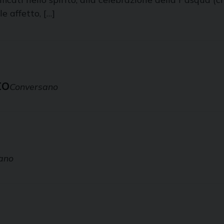
e affetto, […]
to
Conversano
ano