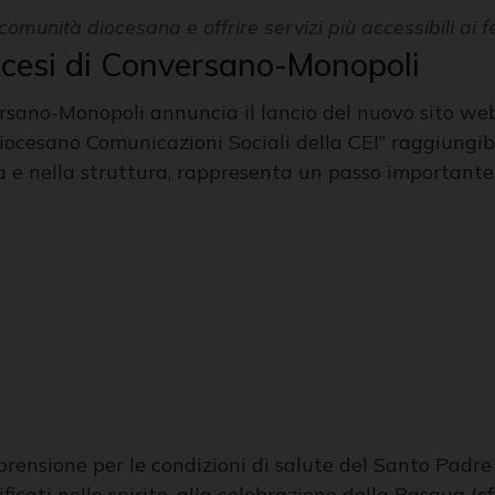
omunità diocesana e offrire servizi più accessibili ai fe
iocesi di Conversano-Monopoli
ano-Monopoli annuncia il lancio del nuovo sito web uf
 diocesano Comunicazioni Sociali della CEI” raggiungi
ca e nella struttura, rappresenta un passo importante
apprensione per le condizioni di salute del Santo Padr
icati nello spirito, alla celebrazione della Pasqua (c