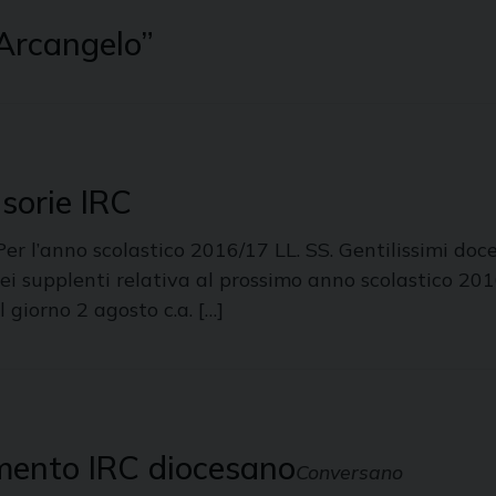
 Arcangelo”
sorie IRC
er l’anno scolastico 2016/17 LL. SS. Gentilissimi doce
dei supplenti relativa al prossimo anno scolastico 2
 giorno 2 agosto c.a. […]
mento IRC diocesano
Conversano