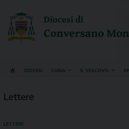
Skip
to
Diocesi di
content
Conversano Mon
DIOCESI
CURIA
IL VESCOVO
A
Lettere
LETTERE