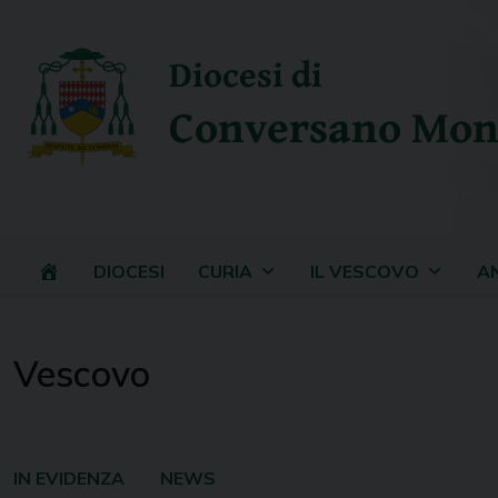
Skip
to
Diocesi di
content
Conversano Mon
DIOCESI
CURIA
IL VESCOVO
A
Vescovo
IN EVIDENZA
NEWS