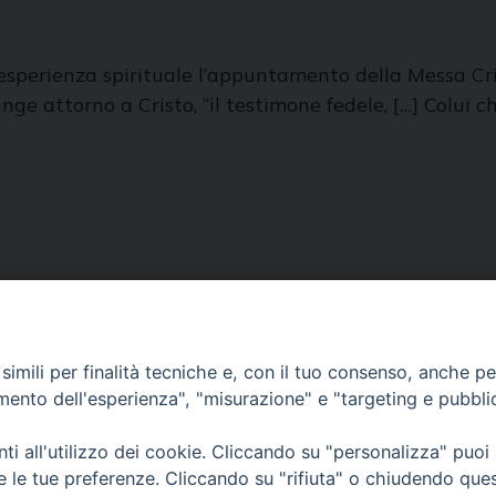
perienza spirituale l’appuntamento della Messa Crism
ge attorno a Cristo, “il testimone fedele, […] Colui ch
imili per finalità tecniche e, con il tuo consenso, anche per 
amento dell'esperienza", "misurazione" e "targeting e pubbli
i all'utilizzo dei cookie. Cliccando su "personalizza" puoi
re le tue preferenze. Cliccando su "rifiuta" o chiudendo que