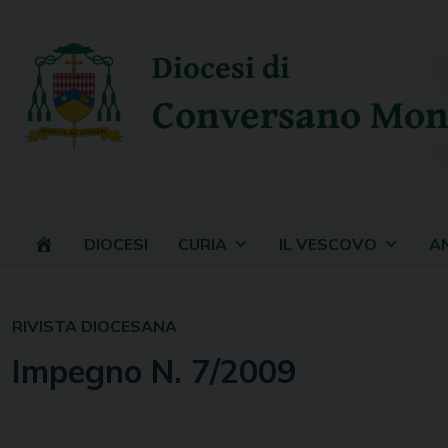
Skip
to
Diocesi di
content
Conversano Mon
DIOCESI
CURIA
IL VESCOVO
A
RIVISTA DIOCESANA
Impegno N. 7/2009