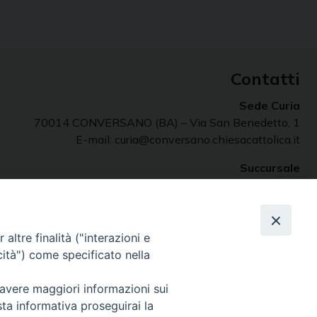
Contatti
Sede Curia
70014 CONVERSANO (BA) – Via San Benedetto, 1
E-mail: curia@conversano.chiesacattolica.it
Succursale
70043 MONOPOLI (Ba) – Largo Vescovado, 5
altre finalità ("interazioni e
cità") come specificato nella
 avere maggiori informazioni sui
sta informativa proseguirai la