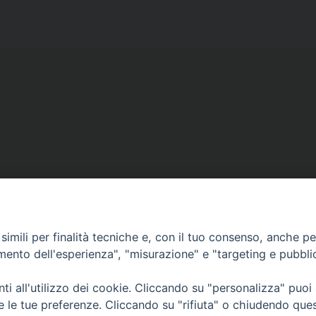
Copyright © diocesi di Conversano Monopoli
imili per finalità tecniche e, con il tuo consenso, anche per 
amento dell'esperienza", "misurazione" e "targeting e pubbli
i all'utilizzo dei cookie. Cliccando su "personalizza" puoi
re le tue preferenze. Cliccando su "rifiuta" o chiudendo que