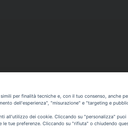
Copyright © diocesi di Conversano Monopoli
imili per finalità tecniche e, con il tuo consenso, anche per 
amento dell'esperienza", "misurazione" e "targeting e pubbli
i all'utilizzo dei cookie. Cliccando su "personalizza" puoi
re le tue preferenze. Cliccando su "rifiuta" o chiudendo que