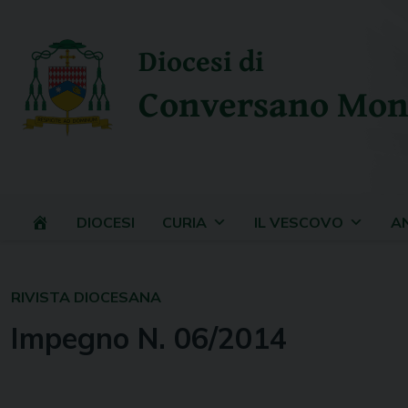
Skip
to
Diocesi di
content
Conversano Mon
DIOCESI
CURIA
IL VESCOVO
A
RIVISTA DIOCESANA
Impegno N. 06/2014