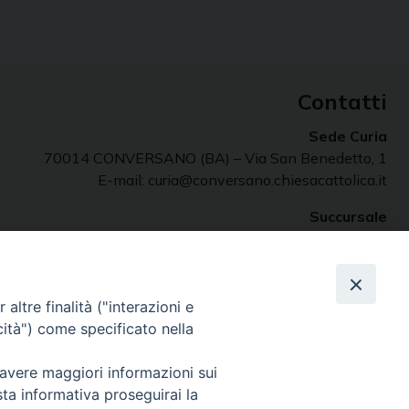
Contatti
Sede Curia
70014 CONVERSANO (BA) – Via San Benedetto, 1
E-mail: curia@conversano.chiesacattolica.it
Succursale
70043 MONOPOLI (Ba) – Largo Vescovado, 5
altre finalità ("interazioni e
cità") come specificato nella
 avere maggiori informazioni sui
sta informativa proseguirai la