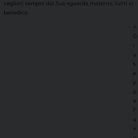
vegliati sempre dal Suo sguardo materno, tutti vi
benedico.
+
G
i
u
s
e
p
p
e
F
a
v
a