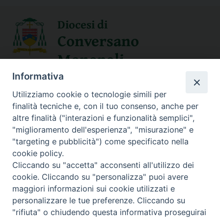
Diocesi di
Conversano
Monopoli
Informativa
SEGUICI SU
Utilizziamo cookie o tecnologie simili per
finalità tecniche e, con il tuo consenso, anche per
altre finalità ("interazioni e funzionalità semplici",
"miglioramento dell'esperienza", "misurazione" e
Contatti
"targeting e pubblicità") come specificato nella
cookie policy.
Sede Curia
Cliccando su "accetta" acconsenti all'utilizzo dei
70014 CONVERSANO (BA) – Via San Benedetto, 1
cookie. Cliccando su "personalizza" puoi avere
E-mail: curia@conversano.chiesacattolica.it
maggiori informazioni sui cookie utilizzati e
personalizzare le tue preferenze. Cliccando su
Succursale
"rifiuta" o chiudendo questa informativa proseguirai
70043 MONOPOLI (Ba) – Largo Vescovado, 5