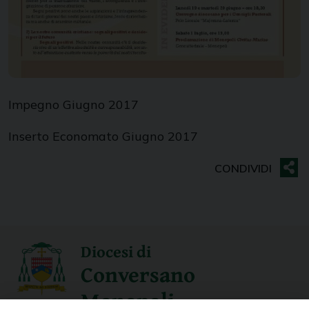
Impegno Giugno 2017
Inserto Economato Giugno 2017
Diocesi di
Conversano
Monopoli