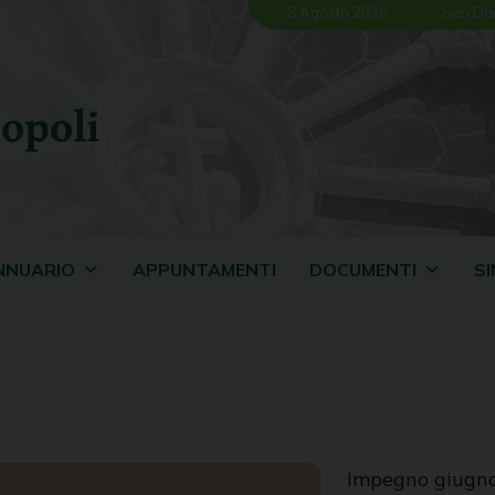
8 Agosto 2026
San Do
opoli
NNUARIO
APPUNTAMENTI
DOCUMENTI
S
Impegno giugn