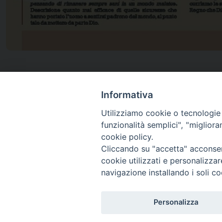
Informativa
Utilizziamo cookie o tecnologie s
funzionalità semplici", "miglior
Diocesi di
cookie policy.
Conversano Monopoli
Cliccando su "accetta" acconsent
cookie utilizzati e personalizza
navigazione installando i soli co
SEGUICI SU
Personalizza