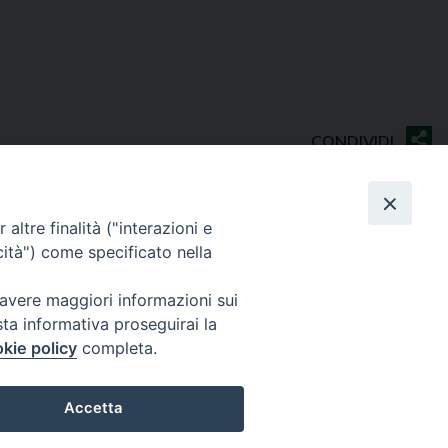
altre finalità ("interazioni e
cità") come specificato nella
Contatti
 avere maggiori informazioni sui
Sede Curia
sta informativa proseguirai la
70014 CONVERSANO (BA) – Via San Benedetto, 1
kie policy
completa.
E-mail: curia@conversano.chiesacattolica.it
Succursale
Accetta
70043 MONOPOLI (Ba) – Largo Vescovado, 5