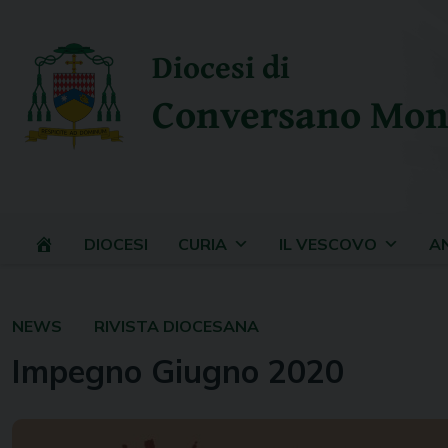
Skip
to
Diocesi di
content
Conversano Mon
DIOCESI
CURIA
IL VESCOVO
A
NEWS
RIVISTA DIOCESANA
Impegno Giugno 2020