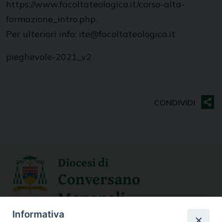
https://www.facoltateologica.it/corso-alta-
formazione_intro.php.
Per ulteriori info: ite@facoltateologica.it
pieghevole-2021_v2
Diocesi di
Conversano
Monopoli
Informativa