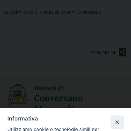
in Contrada S. Lucia ai Monti Monopoli;
Diocesi di
Conversano
Monopoli
Informativa
SEGUICI SU
Utilizziamo cookie o tecnologie simili per