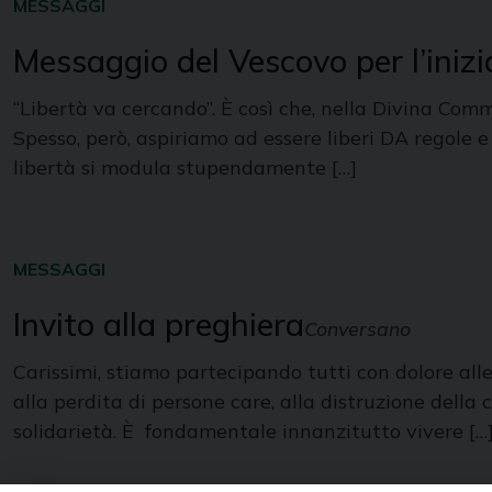
MESSAGGI
Messaggio del Vescovo per l’iniz
“Libertà va cercando”. È così che, nella Divina Comm
Spesso, però, aspiriamo ad essere liberi DA regole e
libertà si modula stupendamente […]
MESSAGGI
Invito alla preghiera
Conversano
Carissimi, stiamo partecipando tutti con dolore alle 
alla perdita di persone care, alla distruzione dell
solidarietà. È fondamentale innanzitutto vivere […