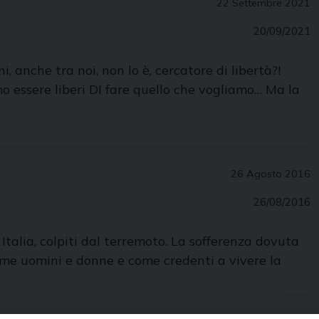
22 Settembre 2021
20/09/2021
 anche tra noi, non lo è, cercatore di libertà?!
mo essere liberi DI fare quello che vogliamo… Ma la
26 Agosto 2016
26/08/2016
 Italia, colpiti dal terremoto. La sofferenza dovuta
come uomini e donne e come credenti a vivere la