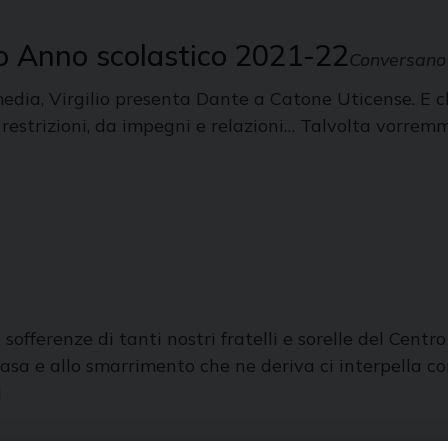
io Anno scolastico 2021-22
Conversano
edia, Virgilio presenta Dante a Catone Uticense. E chi,
 restrizioni, da impegni e relazioni… Talvolta vorrem
sofferenze di tanti nostri fratelli e sorelle del Centro
a casa e allo smarrimento che ne deriva ci interpella 
]