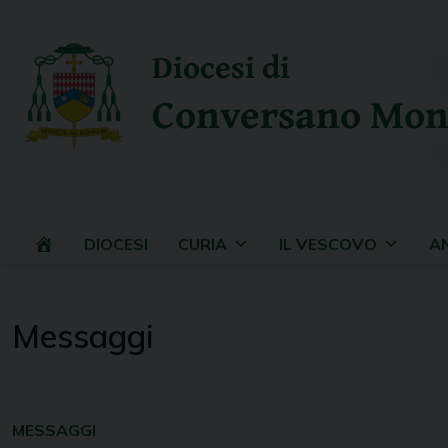
Skip
to
Diocesi di
content
Conversano Mon
DIOCESI
CURIA
IL VESCOVO
A
Messaggi
MESSAGGI