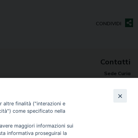
Contatti
Sede Curia
70014 CONVERSANO (BA) – Via San Benedetto, 1
E-mail: curia@conversano.chiesacattolica.it
Succursale
altre finalità ("interazioni e
70043 MONOPOLI (Ba) – Largo Vescovado, 5
cità") come specificato nella
 avere maggiori informazioni sui
sta informativa proseguirai la