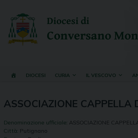
Skip
to
Diocesi di
content
Conversano Mon
DIOCESI
CURIA
IL VESCOVO
A
ASSOCIAZIONE CAPPELLA 
Denominazione ufficiale:
ASSOCIAZIONE CAPPELL
Città:
Putignano