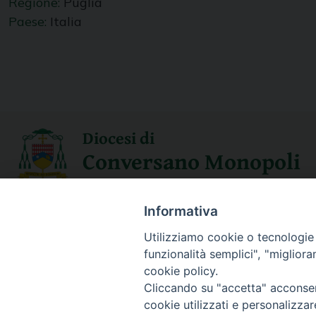
Regione:
Puglia
Paese:
Italia
Diocesi di
Conversano Monopoli
Informativa
SEGUICI SU
Utilizziamo cookie o tecnologie s
funzionalità semplici", "miglior
cookie policy.
Cliccando su "accetta" acconsent
cookie utilizzati e personalizza