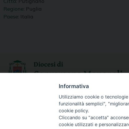
Città:
Putignano
Regione:
Puglia
Paese:
Italia
Diocesi di
Conversano Monopoli
Informativa
SEGUICI SU
Utilizziamo cookie o tecnologie s
funzionalità semplici", "miglior
cookie policy.
Cliccando su "accetta" acconsent
cookie utilizzati e personalizza