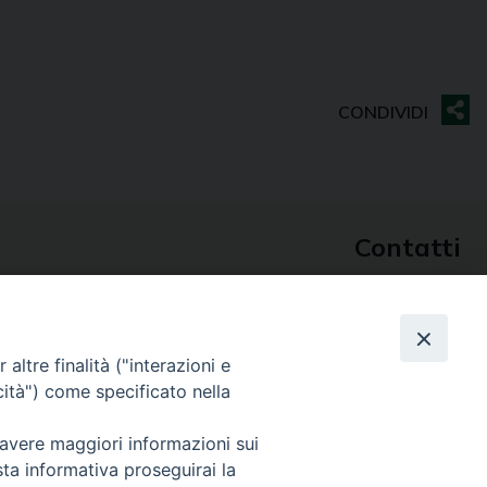
Contatti
Sede Curia
70014 CONVERSANO (BA) – Via San Benedetto, 1
E-mail: curia@conversano.chiesacattolica.it
altre finalità ("interazioni e
Succursale
cità") come specificato nella
70043 MONOPOLI (Ba) – Largo Vescovado, 5
 avere maggiori informazioni sui
sta informativa proseguirai la