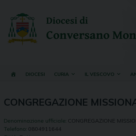
Skip
to
Diocesi di
content
Conversano Mon
DIOCESI
CURIA
IL VESCOVO
A
CONGREGAZIONE MISSIONA
Denominazione ufficiale:
CONGREGAZIONE MISSIO
Telefono:
0804911644