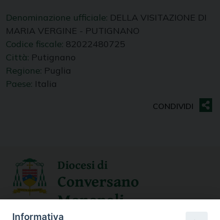
Denominazione ufficiale:
DELLA VISITAZIONE DI
MARIA VERGINE - PUTIGNANO
Codice fiscale:
82022480725
Città:
Putignano
Regione:
Puglia
Paese:
Italia
Diocesi di
Conversano
Monopoli
Informativa