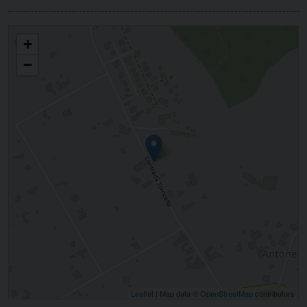
MARIA REGINA
+
−
Leaflet
| Map data ©
OpenStreetMap
contributors