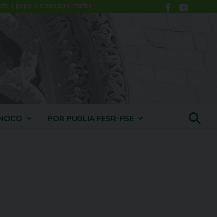
sto II, papa, e compagni, martiri
INODO
POR PUGLIA FESR-FSE