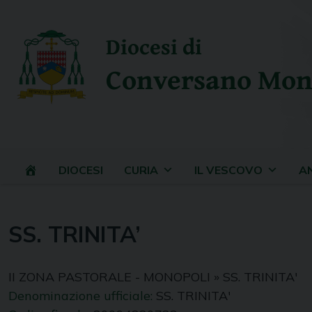
Skip
to
Diocesi di
content
Conversano Mon
DIOCESI
CURIA
IL VESCOVO
A
SS. TRINITA’
II ZONA PASTORALE - MONOPOLI
»
SS. TRINITA'
Denominazione ufficiale:
SS. TRINITA'