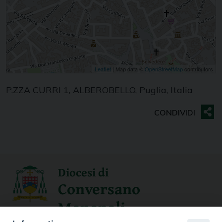
Leaflet
| Map data ©
OpenStreetMap
contributors
P.ZZA CURRI 1, ALBEROBELLO, Puglia, Italia
Diocesi di
Conversano
Monopoli