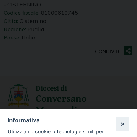
- CISTERNINO
Codice fiscale:
81000610745
Città:
Cisternino
Regione:
Puglia
Paese:
Italia
Diocesi di
Conversano
Monopoli
Informativa
SEGUICI SU
Utilizziamo cookie o tecnologie simili per