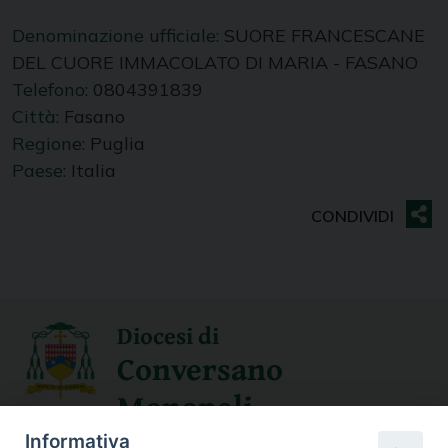
Denominazione ufficiale:
SUORE FRANCESCANE
DEL CUORE IMMACOLATO DI MARIA - FASANO
Telefono:
0804391839
Città:
Fasano
Regione:
Puglia
Paese:
Italia
Diocesi di
Conversano
Monopoli
Informativa