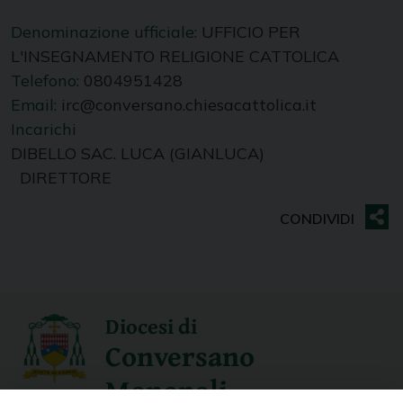
Denominazione ufficiale:
UFFICIO PER
L'INSEGNAMENTO RELIGIONE CATTOLICA
Telefono:
0804951428
Email:
irc@conversano.chiesacattolica.it
Incarichi
DIBELLO SAC. LUCA (GIANLUCA)
DIRETTORE
Diocesi di
Conversano
Monopoli