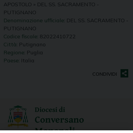
APOSTOLO
»
DEL SS. SACRAMENTO -
PUTIGNANO
Denominazione ufficiale:
DEL SS. SACRAMENTO -
PUTIGNANO
Codice fiscale:
82022410722
Città:
Putignano
Regione:
Puglia
Paese:
Italia
Diocesi di
Conversano
Monopoli